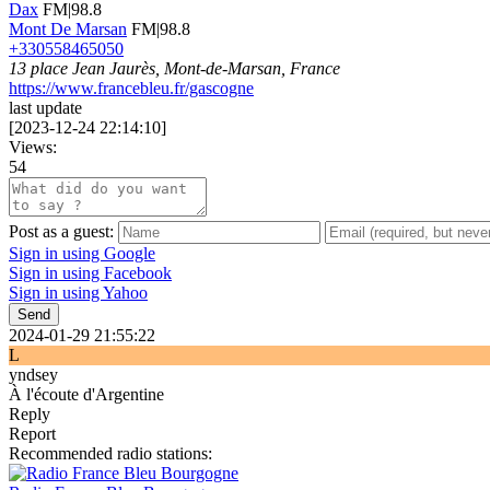
Dax
FM|98.8
Mont De Marsan
FM|98.8
+330558465050
13 place Jean Jaurès, Mont-de-Marsan, France
https://www.francebleu.fr/gascogne
last update
[
2023-12-24 22:14:10
]
Views:
54
Post as a guest:
Sign in using Google
Sign in using Facebook
Sign in using Yahoo
Send
2024-01-29 21:55:22
L
yndsey
À l'écoute d'Argentine
Reply
Report
Recommended radio stations: