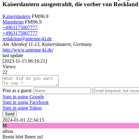
Kaiserslautern ausgestrahlt, die vorher von Rocklan
Kaiserslautern
FM|96.9
Mannheim
FM|96.9
+4963175007777
+4963175007777
redaktion@antenne-kl.de
Am Altenhof 11-13, Kaiserslautern, Germany
http://www.antenne-kl.de/
last update
[
2023-11-15 06:16:21
]
Views:
22
Post as a guest:
Sign in using Google
Sign in using Facebook
Sign in using Yahoo
Send
2024-01-01 22:34:15
M
alissa
Benin hört Ihnen zu!