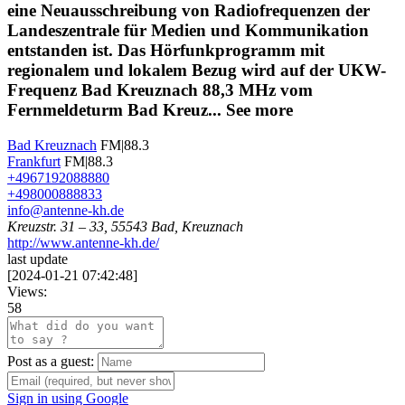
eine Neuausschreibung von Radiofrequenzen der
Landeszentrale für Medien und Kommunikation
entstanden ist. Das Hörfunkprogramm mit
regionalem und lokalem Bezug wird auf der UKW-
Frequenz Bad Kreuznach 88,3 MHz vom
Fernmeldeturm Bad Kreuz...
See more
Bad Kreuznach
FM|88.3
Frankfurt
FM|88.3
+4967192088880
+498000888833
info@antenne-kh.de
Kreuzstr. 31 – 33, 55543 Bad, Kreuznach
http://www.antenne-kh.de/
last update
[
2024-01-21 07:42:48
]
Views:
58
Post as a guest:
Sign in using Google