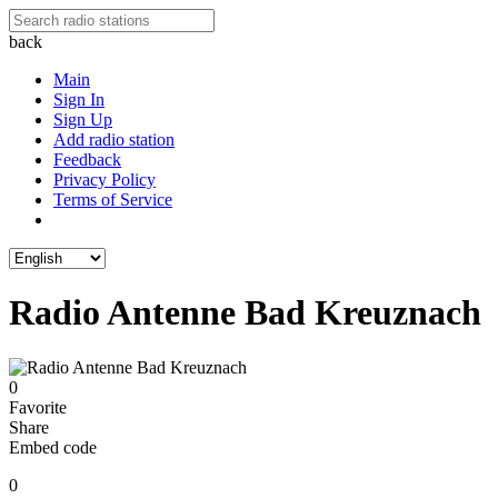
back
Main
Sign In
Sign Up
Add radio station
Feedback
Privacy Policy
Terms of Service
Radio Antenne Bad Kreuznach
0
Favorite
Share
Embed code
0