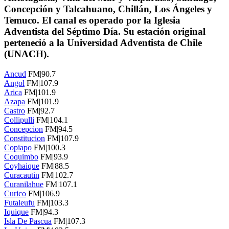
Concepción y Talcahuano, Chillán, Los Ángeles y
Temuco. El canal es operado por la Iglesia
Adventista del Séptimo Día. Su estación original
perteneció a la Universidad Adventista de Chile
(UNACH).
Ancud
FM|90.7
Angol
FM|107.9
Arica
FM|101.9
Azapa
FM|101.9
Castro
FM|92.7
Collipulli
FM|104.1
Concepcion
FM|94.5
Constitucion
FM|107.9
Copiapo
FM|100.3
Coquimbo
FM|93.9
Coyhaique
FM|88.5
Curacautin
FM|102.7
Curanilahue
FM|107.1
Curico
FM|106.9
Futaleufu
FM|103.3
Iquique
FM|94.3
Isla De Pascua
FM|107.3