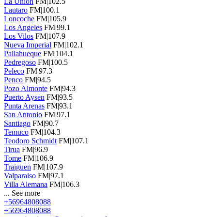
La Union
FM|102.5
Lautaro
FM|100.1
Loncoche
FM|105.9
Los Angeles
FM|99.1
Los Vilos
FM|107.9
Nueva Imperial
FM|102.1
Pailahueque
FM|104.1
Pedregoso
FM|100.5
Peleco
FM|97.3
Penco
FM|94.5
Pozo Almonte
FM|94.3
Puerto Aysen
FM|93.5
Punta Arenas
FM|93.1
San Antonio
FM|97.1
Santiago
FM|90.7
Temuco
FM|104.3
Teodoro Schmidt
FM|107.1
Tirua
FM|96.9
Tome
FM|106.9
Traiguen
FM|107.9
Valparaiso
FM|97.1
Villa Alemana
FM|106.3
...
See more
+56964808088
+56964808088