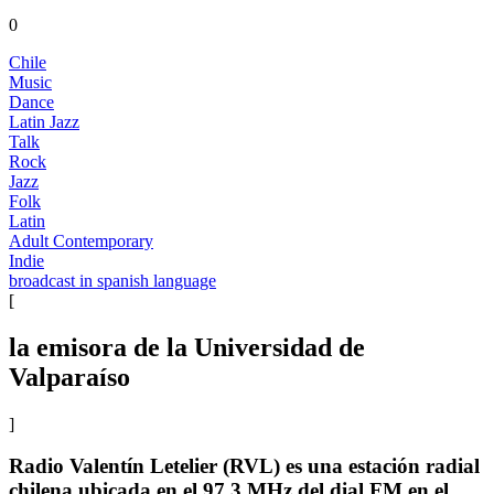
0
Chile
Music
Dance
Latin Jazz
Talk
Rock
Jazz
Folk
Latin
Adult Contemporary
Indie
broadcast in spanish language
[
la emisora de la Universidad de
Valparaíso
]
Radio Valentín Letelier (RVL) es una estación radial
chilena ubicada en el 97.3 MHz del dial FM en el