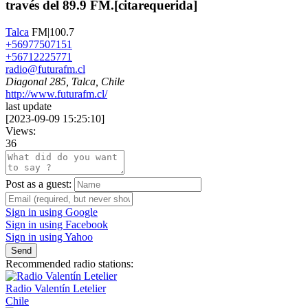
través del 89.9 FM.[citarequerida]
Talca
FM|100.7
+56977507151
+56712225771
radio@futurafm.cl
Diagonal 285, Talca, Chile
http://www.futurafm.cl/
last update
[
2023-09-09 15:25:10
]
Views:
36
Post as a guest:
Sign in using Google
Sign in using Facebook
Sign in using Yahoo
Send
Recommended radio stations:
Radio Valentín Letelier
Chile