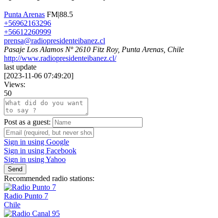
Punta Arenas
FM|88.5
+56962163296
+56612260999
prensa@radiopresidenteibanez.cl
Pasaje Los Alamos Nº 2610 Fitz Roy, Punta Arenas, Chile
http://www.radiopresidenteibanez.cl/
last update
[
2023-11-06 07:49:20
]
Views:
50
Post as a guest:
Sign in using Google
Sign in using Facebook
Sign in using Yahoo
Send
Recommended radio stations:
Radio Punto 7
Chile