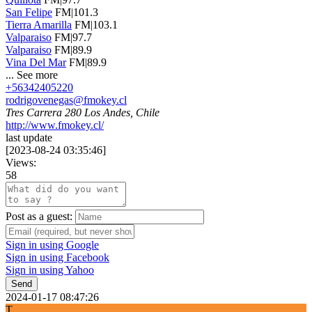
San Felipe
FM|101.3
Tierra Amarilla
FM|103.1
Valparaiso
FM|97.7
Valparaiso
FM|89.9
Vina Del Mar
FM|89.9
...
See more
+56342405220
rodrigovenegas@fmokey.cl
Tres Carrera 280 Los Andes, Chile
http://www.fmokey.cl/
last update
[
2023-08-24 03:35:46
]
Views:
58
Post as a guest:
Sign in using Google
Sign in using Facebook
Sign in using Yahoo
Send
2024-01-17 08:47:26
T