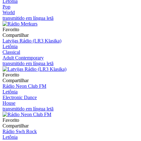
Letônia
Pop
World
transmitido em língua letã
Favorito
Compartilhar
Latvijas Rádio (LR3 Klasika)
Letônia
Classical
Adult Contemporary
transmitido em língua letã
Favorito
Compartilhar
Rádio Neon Club FM
Letônia
Electronic Dance
House
transmitido em língua letã
Favorito
Compartilhar
Rádio Swh Rock
Letônia