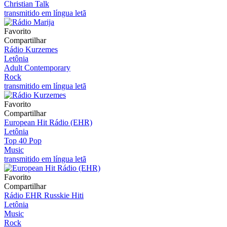
Christian Talk
transmitido em língua letã
Favorito
Compartilhar
Rádio Kurzemes
Letônia
Adult Contemporary
Rock
transmitido em língua letã
Favorito
Compartilhar
European Hit Rádio (EHR)
Letônia
Top 40 Pop
Music
transmitido em língua letã
Favorito
Compartilhar
Rádio EHR Russkie Hiti
Letônia
Music
Rock