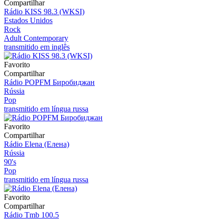
Compartilhar
Rádio KISS 98.3 (WKSI)
Estados Unidos
Rock
Adult Contemporary
transmitido em inglês
Favorito
Compartilhar
Rádio POPFM Биробиджан
Rússia
Pop
transmitido em língua russa
Favorito
Compartilhar
Rádio Elena (Елена)
Rússia
90's
Pop
transmitido em língua russa
Favorito
Compartilhar
Rádio Tmb 100.5