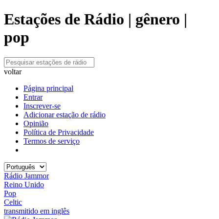
Estações de Rádio | gênero |
pop
voltar
Página principal
Entrar
Inscrever-se
Adicionar estação de rádio
Opinião
Política de Privacidade
Termos de serviço
Rádio Jammor
Reino Unido
Pop
Celtic
transmitido em inglês