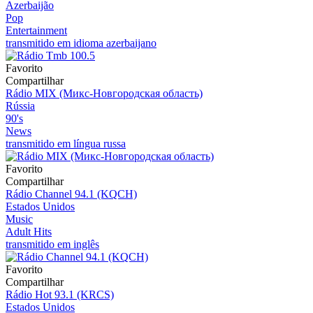
Azerbaijão
Pop
Entertainment
transmitido em idioma azerbaijano
Favorito
Compartilhar
Rádio MIX (Микс-Новгородская область)
Rússia
90's
News
transmitido em língua russa
Favorito
Compartilhar
Rádio Channel 94.1 (KQCH)
Estados Unidos
Music
Adult Hits
transmitido em inglês
Favorito
Compartilhar
Rádio Hot 93.1 (KRCS)
Estados Unidos