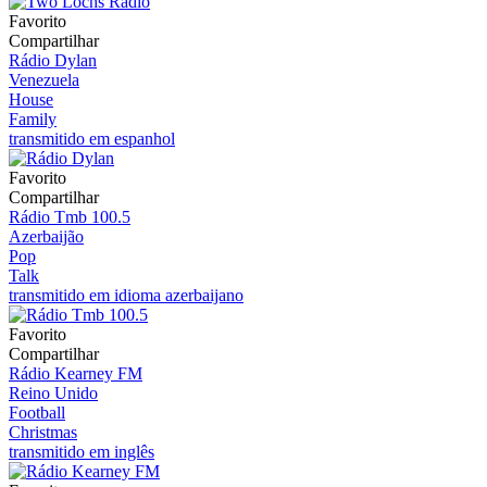
Favorito
Compartilhar
Rádio Dylan
Venezuela
House
Family
transmitido em espanhol
Favorito
Compartilhar
Rádio Tmb 100.5
Azerbaijão
Pop
Talk
transmitido em idioma azerbaijano
Favorito
Compartilhar
Rádio Kearney FM
Reino Unido
Football
Christmas
transmitido em inglês