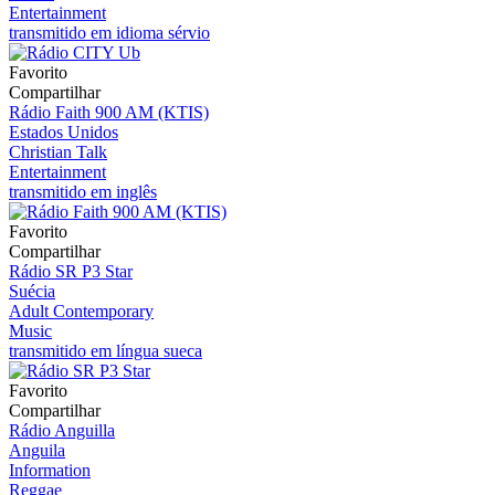
Entertainment
transmitido em idioma sérvio
Favorito
Compartilhar
Rádio Faith 900 AM (KTIS)
Estados Unidos
Christian Talk
Entertainment
transmitido em inglês
Favorito
Compartilhar
Rádio SR P3 Star
Suécia
Adult Contemporary
Music
transmitido em língua sueca
Favorito
Compartilhar
Rádio Anguilla
Anguila
Information
Reggae