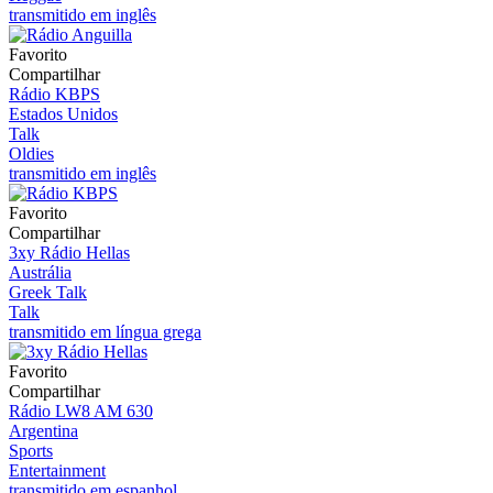
transmitido em inglês
Favorito
Compartilhar
Rádio KBPS
Estados Unidos
Talk
Oldies
transmitido em inglês
Favorito
Compartilhar
3xy Rádio Hellas
Austrália
Greek Talk
Talk
transmitido em língua grega
Favorito
Compartilhar
Rádio LW8 AM 630
Argentina
Sports
Entertainment
transmitido em espanhol