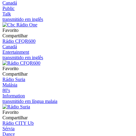
Canadá
Public
Talk
transmitido em inglês
Favorito
Compartilhar
Rádio CFQR600
Canadá
Entertainment
transmitido em inglês
Favorito
Compartilhar
Rádio Suria
Malásia
80's
Information
transmitido em língua malaia
Favorito
Compartilhar
Rádio CITY Ub
Sérvia
Dance