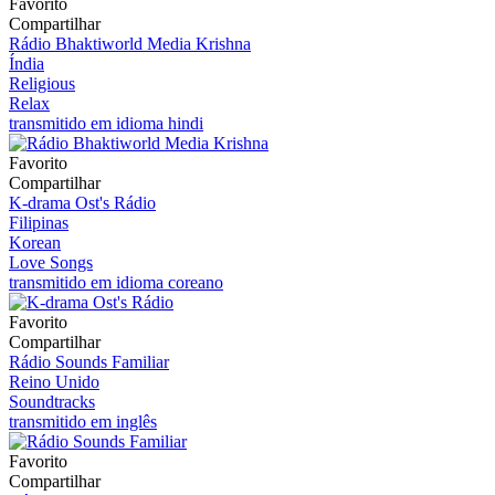
Favorito
Compartilhar
Rádio Bhaktiworld Media Krishna
Índia
Religious
Relax
transmitido em idioma hindi
Favorito
Compartilhar
K-drama Ost's Rádio
Filipinas
Korean
Love Songs
transmitido em idioma coreano
Favorito
Compartilhar
Rádio Sounds Familiar
Reino Unido
Soundtracks
transmitido em inglês
Favorito
Compartilhar