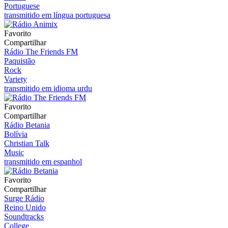
Portuguese
transmitido em língua portuguesa
Favorito
Compartilhar
Rádio The Friends FM
Paquistão
Rock
Variety
transmitido em idioma urdu
Favorito
Compartilhar
Rádio Betania
Bolívia
Christian Talk
Music
transmitido em espanhol
Favorito
Compartilhar
Surge Rádio
Reino Unido
Soundtracks
College