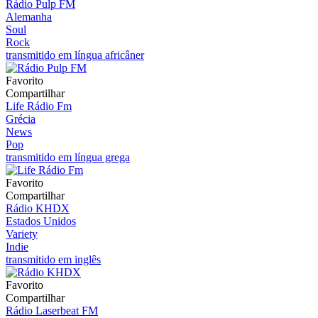
Rádio Pulp FM
Alemanha
Soul
Rock
transmitido em língua africâner
Favorito
Compartilhar
Life Rádio Fm
Grécia
News
Pop
transmitido em língua grega
Favorito
Compartilhar
Rádio KHDX
Estados Unidos
Variety
Indie
transmitido em inglês
Favorito
Compartilhar
Rádio Laserbeat FM