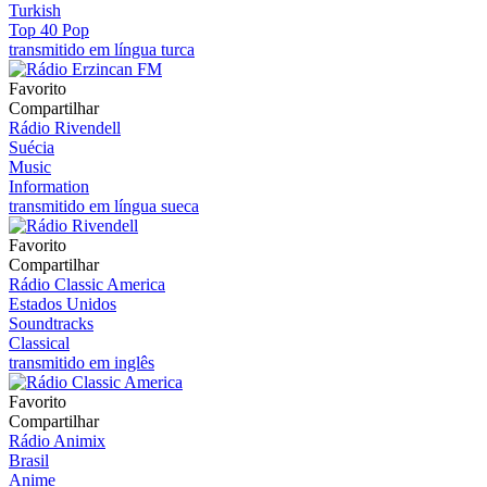
Turkish
Top 40 Pop
transmitido em língua turca
Favorito
Compartilhar
Rádio Rivendell
Suécia
Music
Information
transmitido em língua sueca
Favorito
Compartilhar
Rádio Classic America
Estados Unidos
Soundtracks
Classical
transmitido em inglês
Favorito
Compartilhar
Rádio Animix
Brasil
Anime