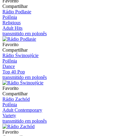
Favorito
Compartilhar
Rádio Podlasie
Polônia
Religious
Adult Hits
transmitido em polonês
Favorito
Compartilhar
Rádio Świnoujście
Polônia
Dance
Top 40 Pop
transmitido em polonês
Favorito
Compartilhar
Rádio Zachód
Polônia
Adult Contemporary
Variety
transmitido em polonês
Favorito