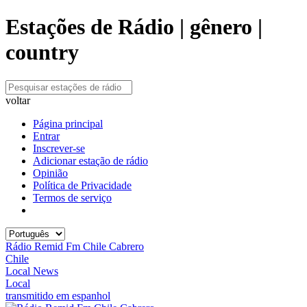
Estações de Rádio | gênero |
country
voltar
Página principal
Entrar
Inscrever-se
Adicionar estação de rádio
Opinião
Política de Privacidade
Termos de serviço
Rádio Remid Fm Chile Cabrero
Chile
Local News
Local
transmitido em espanhol