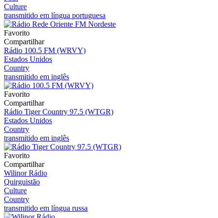
Culture
transmitido em língua portuguesa
Favorito
Compartilhar
Rádio 100.5 FM (WRVY)
Estados Unidos
Country
transmitido em inglês
Favorito
Compartilhar
Rádio Tiger Country 97.5 (WTGR)
Estados Unidos
Country
transmitido em inglês
Favorito
Compartilhar
Wilinor Rádio
Quirguistão
Culture
Country
transmitido em língua russa