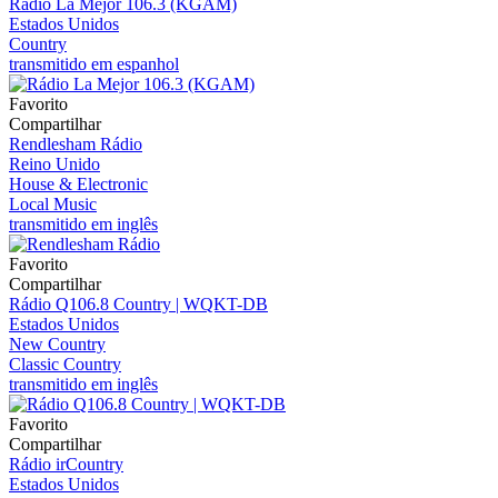
Rádio La Mejor 106.3 (KGAM)
Estados Unidos
Country
transmitido em espanhol
Favorito
Compartilhar
Rendlesham Rádio
Reino Unido
House & Electronic
Local Music
transmitido em inglês
Favorito
Compartilhar
Rádio Q106.8 Country | WQKT-DB
Estados Unidos
New Country
Classic Country
transmitido em inglês
Favorito
Compartilhar
Rádio irCountry
Estados Unidos