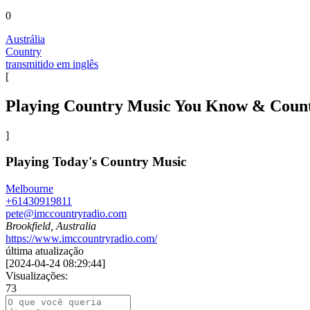
0
Austrália
Country
transmitido em inglês
[
Playing Country Music You Know & Coun
]
Playing Today's Country Music
Melbourne
+61430919811
pete@imccountryradio.com
Brookfield, Australia
https://www.imccountryradio.com/
última atualização
[
2024-04-24 08:29:44
]
Visualizações:
73