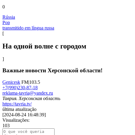
0
Rússia
Pop
transmitido em língua russa
[
На одной волне с городом
]
Важные новости Херсонской области!
Genicesk
FM|103.5
+7(990)230-87-18
reklama-tavria@yandex.ru
Таврия. Херсонская область
https://tavria.tv/
última atualização
[
2024-08-24 16:48:39
]
Visualizações:
103