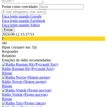
Postar como convidado:
Faça login usando Google
Faça login usando Facebook
Faça login usando Yahoo
Enviar
2024-09-12 15:37:53
J
obi
Ирак слушает вас !)))
Responder
Relatório
Estações de rádio recomendadas:
Rádio Russian Hit (Русский Хит)
Rússia
Rádio Novoe (Новое радио)
Rússia
Rádio Vostok (Радио восток)
Rússia