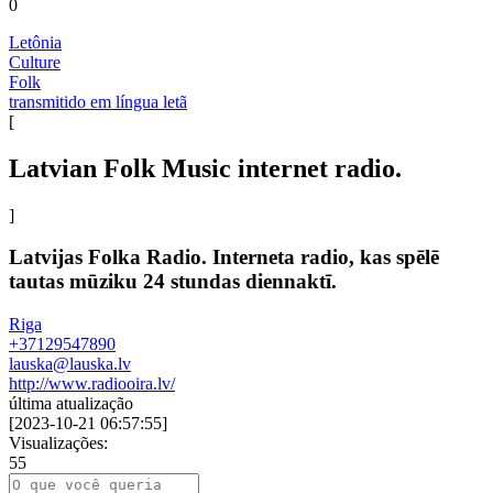
0
Letônia
Culture
Folk
transmitido em língua letã
[
Latvian Folk Music internet radio.
]
Latvijas Folka Radio. Interneta radio, kas spēlē
tautas mūziku 24 stundas diennaktī.
Riga
+37129547890
lauska@lauska.lv
http://www.radiooira.lv/
última atualização
[
2023-10-21 06:57:55
]
Visualizações:
55