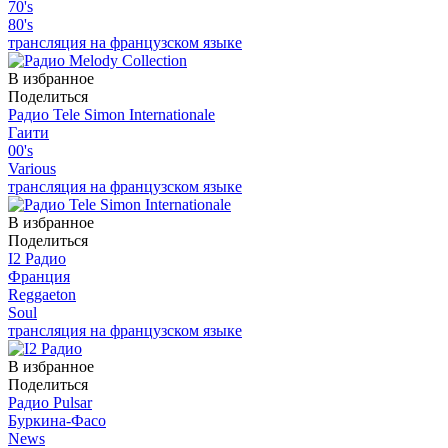
70's
80's
трансляция на французском языке
В избранное
Поделиться
Радио Tele Simon Internationale
Гаити
00's
Various
трансляция на французском языке
В избранное
Поделиться
I2 Радио
Франция
Reggaeton
Soul
трансляция на французском языке
В избранное
Поделиться
Радио Pulsar
Буркина-Фасо
News