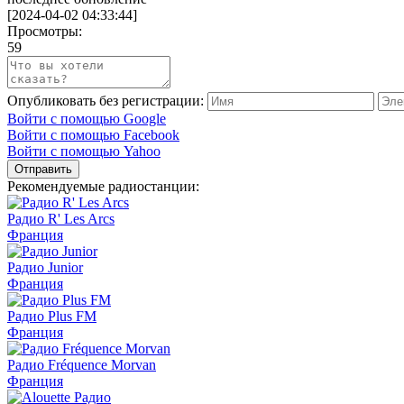
[
2024-04-02 04:33:44
]
Просмотры:
59
Опубликовать без регистрации:
Войти с помощью Google
Войти с помощью Facebook
Войти с помощью Yahoo
Отправить
Рекомендуемые радиостанции:
Радио R' Les Arcs
Франция
Радио Junior
Франция
Радио Plus FM
Франция
Радио Fréquence Morvan
Франция