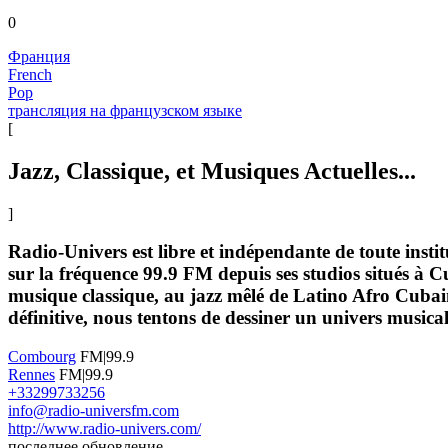
0
Франция
French
Pop
трансляция на французском языке
[
Jazz, Classique, et Musiques Actuelles...
]
Radio-Univers est libre et indépendante de toute instit
sur la fréquence 99.9 FM depuis ses studios situés à C
musique classique, au jazz mêlé de Latino Afro Cubain
définitive, nous tentons de dessiner un univers musical,
Combourg
FM|99.9
Rennes
FM|99.9
+33299733256
info@radio-universfm.com
http://www.radio-univers.com/
последнее обновление