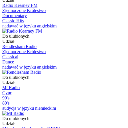
Udział
Radio Kearney FM
Zjednoczone Królestwo
Documentary
Classic Hits
nadawać w języku angielskim
Do ulubionych
Udział
Rendlesham Radio
Zjednoczone Królestwo
Classical
Dance
nadawać w języku angielskim
Do ulubionych
Udział
Mf Radio
Cypr
90's
80's
audycja w języku niemieckim
Do ulubionych
Udział