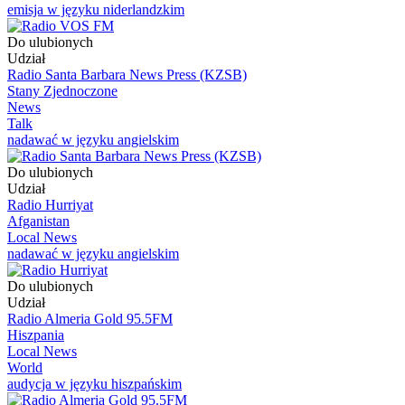
emisja w języku niderlandzkim
Do ulubionych
Udział
Radio Santa Barbara News Press (KZSB)
Stany Zjednoczone
News
Talk
nadawać w języku angielskim
Do ulubionych
Udział
Radio Hurriyat
Afganistan
Local News
nadawać w języku angielskim
Do ulubionych
Udział
Radio Almeria Gold 95.5FM
Hiszpania
Local News
World
audycja w języku hiszpańskim