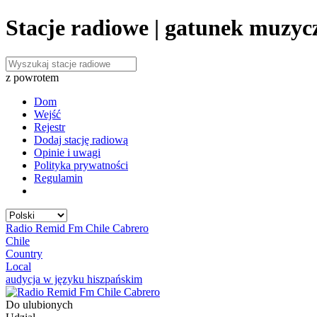
Stacje radiowe | gatunek muzycz
z powrotem
Dom
Wejść
Rejestr
Dodaj stację radiową
Opinie i uwagi
Polityka prywatności
Regulamin
Radio Remid Fm Chile Cabrero
Chile
Country
Local
audycja w języku hiszpańskim
Do ulubionych