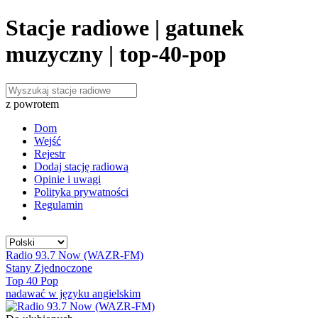
Stacje radiowe | gatunek
muzyczny | top-40-pop
z powrotem
Dom
Wejść
Rejestr
Dodaj stację radiową
Opinie i uwagi
Polityka prywatności
Regulamin
Radio 93.7 Now (WAZR-FM)
Stany Zjednoczone
Top 40 Pop
nadawać w języku angielskim