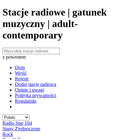
Stacje radiowe | gatunek
muzyczny | adult-
contemporary
z powrotem
Dom
Wejść
Rejestr
Dodaj stację radiową
Opinie i uwagi
Polityka prywatności
Regulamin
Radio Star 104
Stany Zjednoczone
Rock