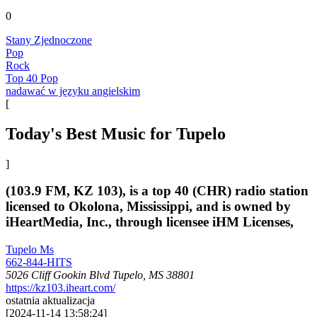
0
Stany Zjednoczone
Pop
Rock
Top 40 Pop
nadawać w języku angielskim
[
Today's Best Music for Tupelo
]
(103.9 FM, KZ 103), is a top 40 (CHR) radio station
licensed to Okolona, Mississippi, and is owned by
iHeartMedia, Inc., through licensee iHM Licenses,
Tupelo Ms
662-844-HITS
5026 Cliff Gookin Blvd Tupelo, MS 38801
https://kz103.iheart.com/
ostatnia aktualizacja
[
2024-11-14 13:58:24
]