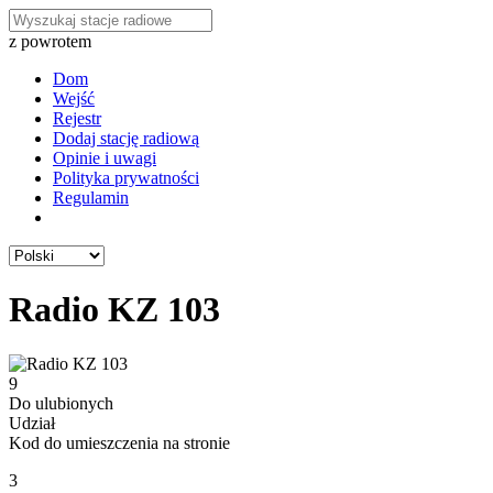
z powrotem
Dom
Wejść
Rejestr
Dodaj stację radiową
Opinie i uwagi
Polityka prywatności
Regulamin
Radio KZ 103
9
Do ulubionych
Udział
Kod do umieszczenia na stronie
3