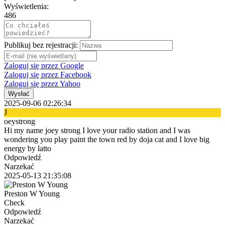
Wyświetlenia:
486
Publikuj bez rejestracji:
Zaloguj się przez Google
Zaloguj się przez Facebook
Zaloguj się przez Yahoo
Wysłać
2025-09-06 02:26:34
J
oeystrong
Hi my name joey strong I love your radio station and I was
wondering you play paint the town red by doja cat and I love big
energy by latto
Odpowiedź
Narzekać
2025-05-13 21:35:08
Preston W Young
Check
Odpowiedź
Narzekać