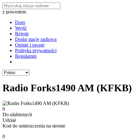
z powrotem
Dom
Wejść
Rejestr
Dodaj stację radiową
Opinie i uwagi
Polityka prywatności
Regulamin
Radio Forks1490 AM (KFKB)
0
Do ulubionych
Udział
Kod do umieszczenia na stronie
0