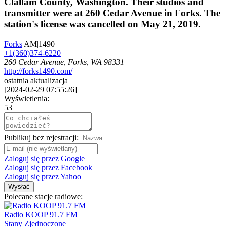
Clallam County, Washington. Their studios and
transmitter were at 260 Cedar Avenue in Forks. The
station's license was cancelled on May 21, 2019.
Forks
AM|1490
+1(360)374-6220
260 Cedar Avenue, Forks, WA 98331
http://forks1490.com/
ostatnia aktualizacja
[
2024-02-29 07:55:26
]
Wyświetlenia:
53
Publikuj bez rejestracji:
Zaloguj się przez Google
Zaloguj się przez Facebook
Zaloguj się przez Yahoo
Wysłać
Polecane stacje radiowe:
Radio KOOP 91.7 FM
Stany Zjednoczone