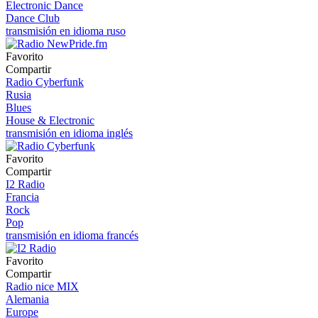
Electronic Dance
Dance Club
transmisión en idioma ruso
Favorito
Compartir
Radio Cyberfunk
Rusia
Blues
House & Electronic
transmisión en idioma inglés
Favorito
Compartir
I2 Radio
Francia
Rock
Pop
transmisión en idioma francés
Favorito
Compartir
Radio nice MIX
Alemania
Europe