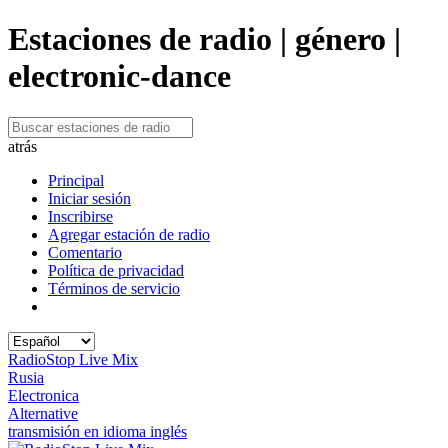
Estaciones de radio | género |
electronic-dance
atrás
Principal
Iniciar sesión
Inscribirse
Agregar estación de radio
Comentario
Política de privacidad
Términos de servicio
RadioStop Live Mix
Rusia
Electronica
Alternative
transmisión en idioma inglés