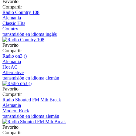
Favorito
Compartir
Radio Country 108
Alemania
Classic Hits
Country
transmisión en idioma inglés
Favorito
Compartir
Radio on3 ()
Alemania
Hot AC
Alternative
transmisión en idioma alemán
Favorito
Compartir
Radio Shouted FM Mth.Break
Alemania
Modern Rock
transmisión en idioma alemán
Favorito
Compartir