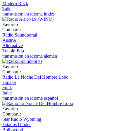
Modern Rock
Talk
transmisión en idioma inglés
Favorito
Compartir
Radio Soundportal
Austria
Alternative
Top 40 Pop
transmisión en idioma alemán
Favorito
Compartir
Radio La Noche Del Hombre Lobo
España
Funk
Indie
transmisión en idioma español
Favorito
Compartir
Star Radio Wyoming
Estados Unidos
Bollywood