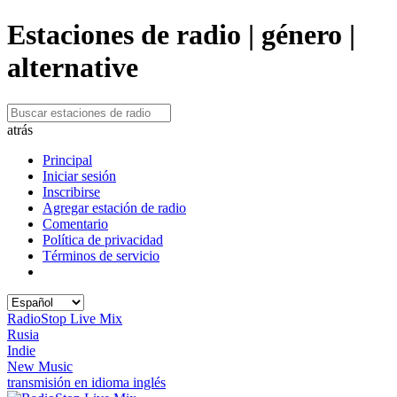
Estaciones de radio | género |
alternative
atrás
Principal
Iniciar sesión
Inscribirse
Agregar estación de radio
Comentario
Política de privacidad
Términos de servicio
RadioStop Live Mix
Rusia
Indie
New Music
transmisión en idioma inglés