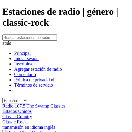
Estaciones de radio | género |
classic-rock
atrás
Principal
Iniciar sesión
Inscribirse
Agregar estación de radio
Comentario
Política de privacidad
Términos de servicio
Radio 107.5 The Swamp Classics
Estados Unidos
Classic Country
Classic Rock
transmisión en idioma inglés