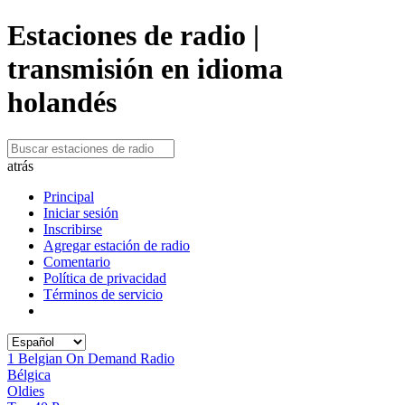
Estaciones de radio |
transmisión en idioma
holandés
atrás
Principal
Iniciar sesión
Inscribirse
Agregar estación de radio
Comentario
Política de privacidad
Términos de servicio
1 Belgian On Demand Radio
Bélgica
Oldies