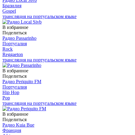
Радио Local Sivb
Бразилия
Gospel
трансляция на португальском языке
В избранное
Поделиться
Радио Passarinho
Португалия
Rock
Reggaeton
трансляция на португальском языке
В избранное
Поделиться
Радио Periquito FM
Португалия
Hip Hop
Pop
трансляция на португальском языке
В избранное
Поделиться
Радио Kuia Bue
Франция