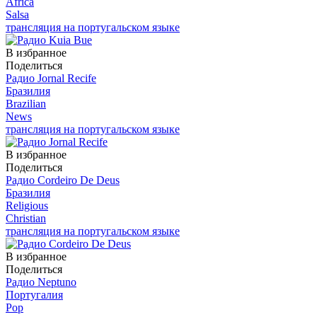
Africa
Salsa
трансляция на португальском языке
В избранное
Поделиться
Радио Jornal Recife
Бразилия
Brazilian
News
трансляция на португальском языке
В избранное
Поделиться
Радио Cordeiro De Deus
Бразилия
Religious
Christian
трансляция на португальском языке
В избранное
Поделиться
Радио Neptuno
Португалия
Pop