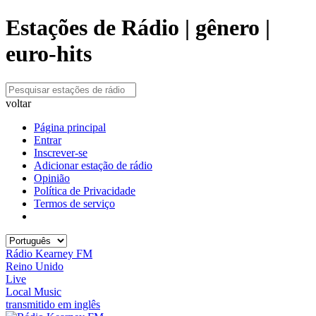
Estações de Rádio | gênero |
euro-hits
voltar
Página principal
Entrar
Inscrever-se
Adicionar estação de rádio
Opinião
Política de Privacidade
Termos de serviço
Rádio Kearney FM
Reino Unido
Live
Local Music
transmitido em inglês