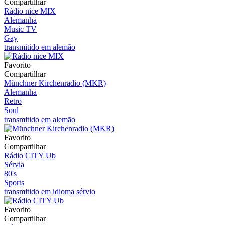
Compartilhar
Rádio nice MIX
Alemanha
Music TV
Gay
transmitido em alemão
Favorito
Compartilhar
Münchner Kirchenradio (MKR)
Alemanha
Retro
Soul
transmitido em alemão
Favorito
Compartilhar
Rádio CITY Ub
Sérvia
80's
Sports
transmitido em idioma sérvio
Favorito
Compartilhar