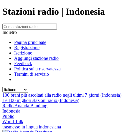
Stazioni radio | Indonesia
Indietro
Pagina principale
Registrazione
Iscrizione
Aggiungi stazione radio
Feedback
Politica sulla riservatezza
Termini di servizio
100 brani più ascoltati alla radio negli ultimi 7 giorni (Indonesia)
Le 100 migliori stazioni radio (Indonesia)
Radio Ananda Bandung
Indonesia
Public
World Talk
trasmesso in lingua indonesiana