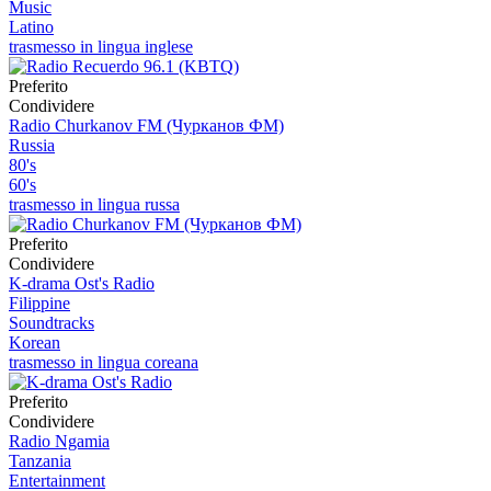
Music
Latino
trasmesso in lingua inglese
Preferito
Condividere
Radio Churkanov FM (Чурканов ФМ)
Russia
80's
60's
trasmesso in lingua russa
Preferito
Condividere
K-drama Ost's Radio
Filippine
Soundtracks
Korean
trasmesso in lingua coreana
Preferito
Condividere
Radio Ngamia
Tanzania
Entertainment