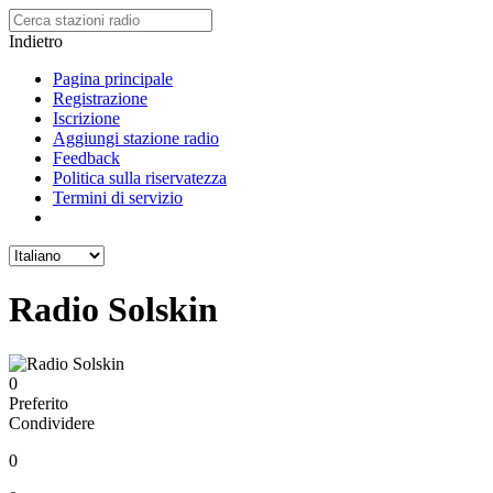
Indietro
Pagina principale
Registrazione
Iscrizione
Aggiungi stazione radio
Feedback
Politica sulla riservatezza
Termini di servizio
Radio Solskin
0
Preferito
Condividere
0