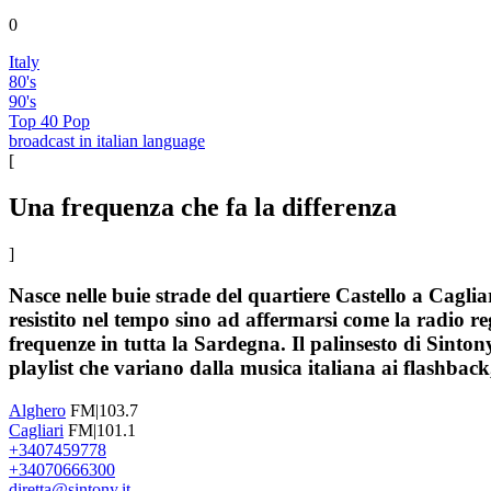
0
Italy
80's
90's
Top 40 Pop
broadcast in italian language
[
Una frequenza che fa la differenza
]
Nasce nelle buie strade del quartiere Castello a Caglia
resistito nel tempo sino ad affermarsi come la radio re
frequenze in tutta la Sardegna. Il palinsesto di Sinton
playlist che variano dalla musica italiana ai flashback
Alghero
FM|103.7
Cagliari
FM|101.1
+3407459778
+34070666300
diretta@sintony.it