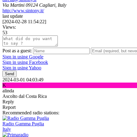
Via Martini 09124 Cagliari, Italy
http://www.sintony.it/
last update
[
2024-02-28 11:54:22
]
Views:
53
Post as a guest:
Sign in using Google
Sign in using Facebook
Sign in using Yahoo
Send
2024-03-01 04:03:49
K
alinda
Ascolto dal Costa Rica
Reply
Report
Recommended radio stations:
Radio Gamma Puglia
Italy