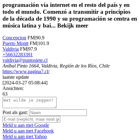
programación vía internet en el resto del país y en
todo el mundo. Comenzó a transmitir a principios
de la década de 1990 y su programación se centra en
música latina y bai...
Bekijk meer
Concepcion
FM|90.9
Puerto Montt
FM|101.9
Valdivia
FM|97.9
+56632283391
valdivia@puntosiete.cl
Aníbal Pinto 1664, Valdivia, Región de los Ríos, Chile
https://www.pagina7.cl/
laatste update
[
2024-03-27 05:08:44
]
Ansichten:
63
Post als gast:
Meld u aan met Google
Meld u aan met Facebook
Meld u aan met Yahoo