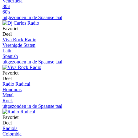
Venezuela
80's
60's
uitgezonden in de Spaanse taal
Favoriet
Deel
Viva Rock Radio
Verenigde Staten
Latin
Spanish
uitgezonden in de Spaanse taal
Favoriet
Deel
Radio Radical
Honduras
Metal
Rock
uitgezonden in de Spaanse taal
Favoriet
Deel
Radiola
Colombia