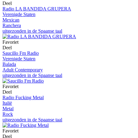
Deel
Radio LA BANDIDA GRUPERA
Verenigde Staten
Mexican
Ranchera
uitgezonden in de Spaanse taal
Favoriet
Deel
Saucillo Fm Radio
Verenigde Staten
Balada
Adult Contemporary
uitgezonden in de Spaanse taal
Favoriet
Deel
Radio Fucking Metal
Italië
Metal
Rock
uitgezonden in de Spaanse taal
Favoriet
Deel