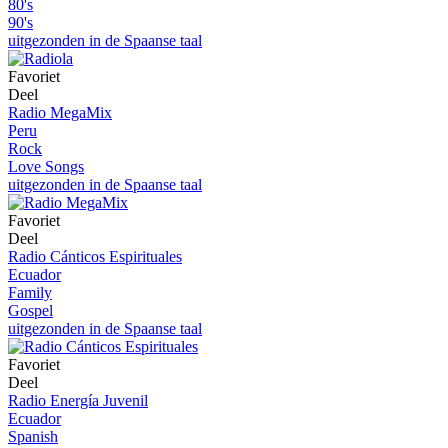
80's
90's
uitgezonden in de Spaanse taal
Favoriet
Deel
Radio MegaMix
Peru
Rock
Love Songs
uitgezonden in de Spaanse taal
Favoriet
Deel
Radio Cánticos Espirituales
Ecuador
Family
Gospel
uitgezonden in de Spaanse taal
Favoriet
Deel
Radio Energía Juvenil
Ecuador
Spanish