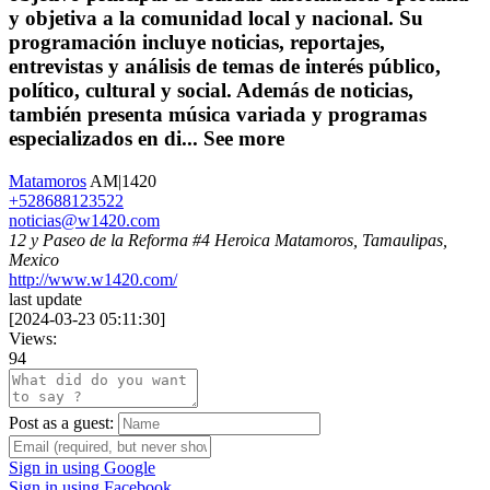
y objetiva a la comunidad local y nacional. Su
programación incluye noticias, reportajes,
entrevistas y análisis de temas de interés público,
político, cultural y social. Además de noticias,
también presenta música variada y programas
especializados en di...
See more
Matamoros
AM|1420
+528688123522
noticias@w1420.com
12 y Paseo de la Reforma #4 Heroica Matamoros, Tamaulipas,
Mexico
http://www.w1420.com/
last update
[
2024-03-23 05:11:30
]
Views:
94
Post as a guest:
Sign in using Google
Sign in using Facebook