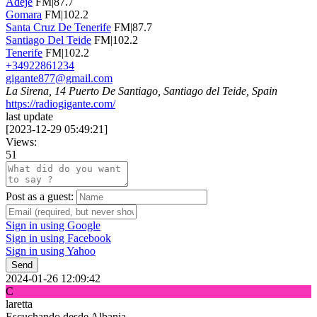
Adeje
FM|87.7
Gomara
FM|102.2
Santa Cruz De Tenerife
FM|87.7
Santiago Del Teide
FM|102.2
Tenerife
FM|102.2
+34922861234
gigante877@gmail.com
La Sirena, 14 Puerto De Santiago, Santiago del Teide, Spain
https://radiogigante.com/
last update
[
2023-12-29 05:49:21
]
Views:
51
Post as a guest:
Sign in using Google
Sign in using Facebook
Sign in using Yahoo
Send
2024-01-26 12:09:42
C
laretta
Escuchando desde Albania