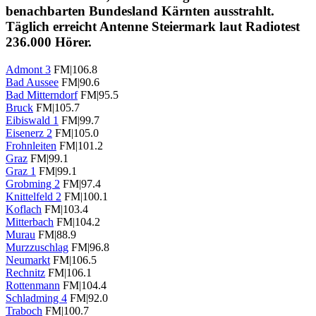
benachbarten Bundesland Kärnten ausstrahlt.
Täglich erreicht Antenne Steiermark laut Radiotest
236.000 Hörer.
Admont 3
FM|106.8
Bad Aussee
FM|90.6
Bad Mitterndorf
FM|95.5
Bruck
FM|105.7
Eibiswald 1
FM|99.7
Eisenerz 2
FM|105.0
Frohnleiten
FM|101.2
Graz
FM|99.1
Graz 1
FM|99.1
Grobming 2
FM|97.4
Knittelfeld 2
FM|100.1
Koflach
FM|103.4
Mitterbach
FM|104.2
Murau
FM|88.9
Murzzuschlag
FM|96.8
Neumarkt
FM|106.5
Rechnitz
FM|106.1
Rottenmann
FM|104.4
Schladming 4
FM|92.0
Traboch
FM|100.7