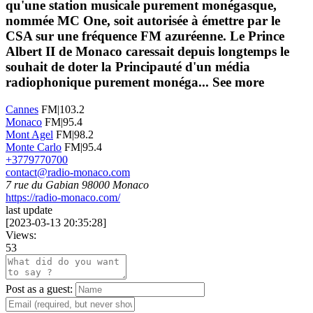
qu'une station musicale purement monégasque,
nommée MC One, soit autorisée à émettre par le
CSA sur une fréquence FM azuréenne. Le Prince
Albert II de Monaco caressait depuis longtemps le
souhait de doter la Principauté d'un média
radiophonique purement monéga...
See more
Cannes
FM|103.2
Monaco
FM|95.4
Mont Agel
FM|98.2
Monte Carlo
FM|95.4
+3779770700
contact@radio-monaco.com
7 rue du Gabian 98000 Monaco
https://radio-monaco.com/
last update
[
2023-03-13 20:35:28
]
Views:
53
Post as a guest: