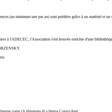
ces (au minimum une par an) sont publiées grâce à un matériel et un se
s à l'ADECEC, l'Association s'est trouvée enrichie d'une bibliothèqu
 SKORZENSKY.
rse.
ngue corse (A ghjurnata di a lingua Corsa) dont: