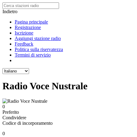
Indietro
Pagina principale
Registrazione
Iscrizione
Aggiungi stazione radio
Feedback
Politica sulla riservatezza
Termini di servizio
Radio Voce Nustrale
0
Preferito
Condividere
Codice di incorporamento
0