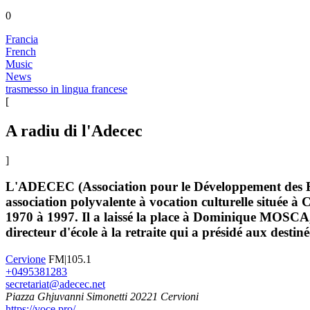
0
Francia
French
Music
News
trasmesso in lingua francese
[
A radiu di l'Adecec
]
L'ADECEC (Association pour le Développement des Etud
association polyvalente à vocation culturelle située 
1970 à 1997. Il a laissé la place à Dominique MOSCA, 
directeur d'école à la retraite qui a présidé aux destinée
Cervione
FM|105.1
+0495381283
secretariat@adecec.net
Piazza Ghjuvanni Simonetti 20221 Cervioni
https://voce.pro/