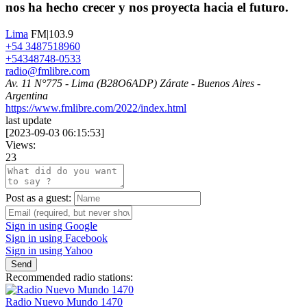
nos ha hecho crecer y nos proyecta hacia el futuro.
Lima
FM|103.9
+54 3487518960
+54348748-0533
radio@fmlibre.com
Av. 11 N°775 - Lima (B28O6ADP) Zárate - Buenos Aires -
Argentina
https://www.fmlibre.com/2022/index.html
last update
[
2023-09-03 06:15:53
]
Views:
23
Post as a guest:
Sign in using Google
Sign in using Facebook
Sign in using Yahoo
Send
Recommended radio stations:
Radio Nuevo Mundo 1470