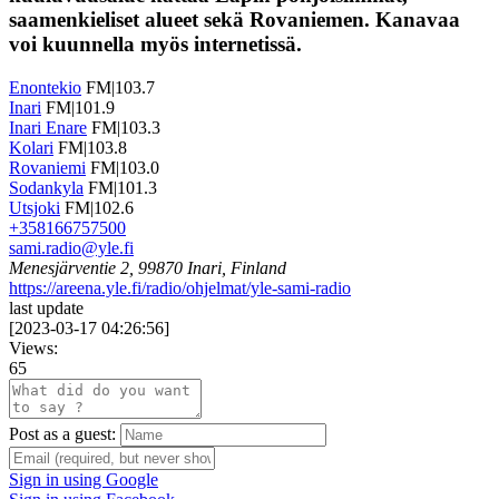
saamenkieliset alueet sekä Rovaniemen. Kanavaa
voi kuunnella myös internetissä.
Enontekio
FM|103.7
Inari
FM|101.9
Inari Enare
FM|103.3
Kolari
FM|103.8
Rovaniemi
FM|103.0
Sodankyla
FM|101.3
Utsjoki
FM|102.6
+358166757500
sami.radio@yle.fi
Menesjärventie 2, 99870 Inari, Finland
https://areena.yle.fi/radio/ohjelmat/yle-sami-radio
last update
[
2023-03-17 04:26:56
]
Views:
65
Post as a guest:
Sign in using Google