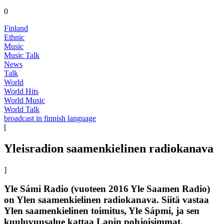
0
Finland
Ethnic
Music
Music Talk
News
Talk
World
World Hits
World Music
World Talk
broadcast in finnish language
[
Yleisradion saamenkielinen radiokanava
]
Yle Sámi Radio (vuoteen 2016 Yle Saamen Radio)
on Ylen saamenkielinen radiokanava. Siitä vastaa
Ylen saamenkielinen toimitus, Yle Sápmi, ja sen
kuuluvuusalue kattaa Lapin pohjoisimmat,