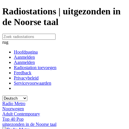
Radiostations | uitgezonden in
de Noorse taal
rug
Hoofdpagina
Aanmelden
Aanmelden
Radiostation toevoegen
Feedback
Privacybeleid
Servicevoorwaarden
Radio Metro
Noorwegen
Adult Contemporary
Top 40 Pop
uitgezonden in de Noorse taal