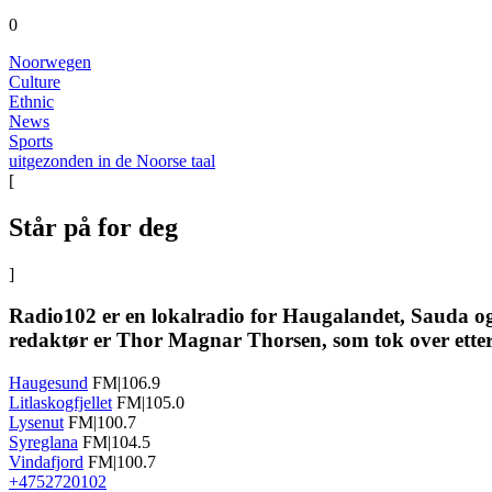
0
Noorwegen
Culture
Ethnic
News
Sports
uitgezonden in de Noorse taal
[
Står på for deg
]
Radio102 er en lokalradio for Haugalandet, Sauda og
redaktør er Thor Magnar Thorsen, som tok over etter 
Haugesund
FM|106.9
Litlaskogfjellet
FM|105.0
Lysenut
FM|100.7
Syreglana
FM|104.5
Vindafjord
FM|100.7
+4752720102