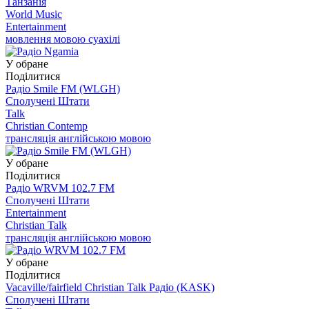
Танзанія
World Music
Entertainment
мовлення мовою суахілі
У обране
Поділитися
Радіо Smile FM (WLGH)
Сполучені Штати
Talk
Christian Contemp
трансляція англійською мовою
У обране
Поділитися
Радіо WRVM 102.7 FM
Сполучені Штати
Entertainment
Christian Talk
трансляція англійською мовою
У обране
Поділитися
Vacaville/fairfield Christian Talk Радіо (KASK)
Сполучені Штати