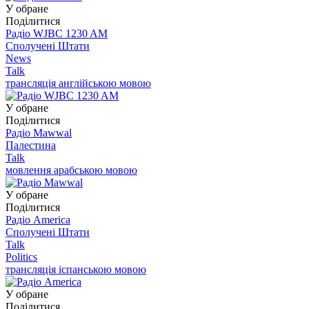
У обране
Поділитися
Радіо WJBC 1230 AM
Сполучені Штати
News
Talk
трансляція англійською мовою
У обране
Поділитися
Радіо Mawwal
Палестина
Talk
мовлення арабською мовою
У обране
Поділитися
Радіо America
Сполучені Штати
Talk
Politics
трансляція іспанською мовою
У обране
Поділитися