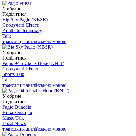
У обране
Поділитися
Big Sky Радіо (KBSR)
Сполучені Штати
Adult Contemporary
Talk
трансляція англійською мовою
У обране
Поділитися
Радіо 94.5 Utah's Hope (KNIT)
Сполучені Штати
Sports Talk
Talk
трансляція англійською мовою
У обране
Поділитися
Радіо Dunedin
Нова Зеландія
Music Talk
Local News
трансляція англійською мовою