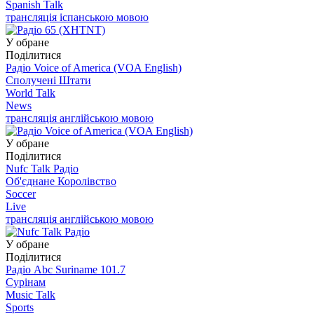
Spanish Talk
трансляція іспанською мовою
У обране
Поділитися
Радіо Voice of America (VOA English)
Сполучені Штати
World Talk
News
трансляція англійською мовою
У обране
Поділитися
Nufc Talk Радіо
Об'єднане Королівство
Soccer
Live
трансляція англійською мовою
У обране
Поділитися
Радіо Abc Suriname 101.7
Сурінам
Music Talk
Sports