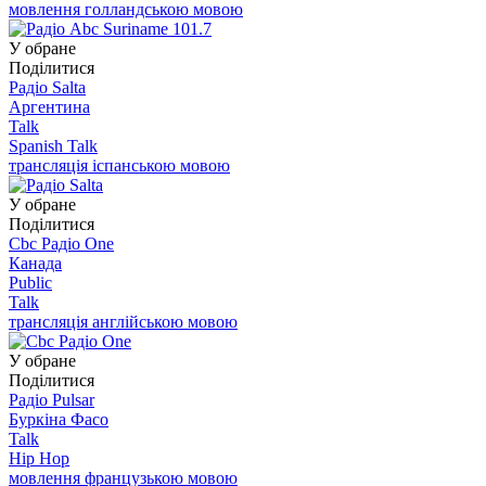
мовлення голландською мовою
У обране
Поділитися
Радіо Salta
Аргентина
Talk
Spanish Talk
трансляція іспанською мовою
У обране
Поділитися
Cbc Радіо One
Канада
Public
Talk
трансляція англійською мовою
У обране
Поділитися
Радіо Pulsar
Буркіна Фасо
Talk
Hip Hop
мовлення французькою мовою