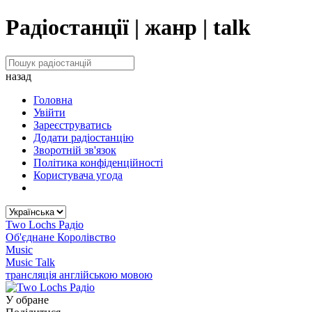
Радіостанції | жанр | talk
назад
Головна
Увійти
Зареєструватись
Додати радіостанцію
Зворотній зв'язок
Політика конфіденційності
Користувача угода
Two Lochs Радіо
Об'єднане Королівство
Music
Music Talk
трансляція англійською мовою
У обране