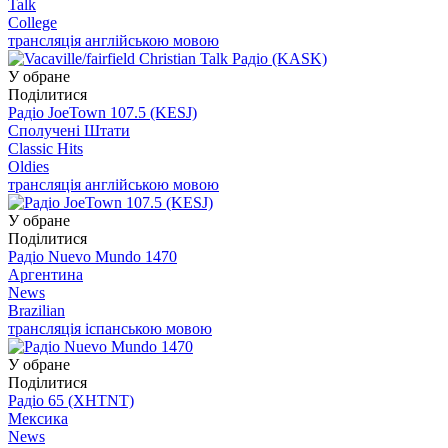
Talk
College
трансляція англійською мовою
У обране
Поділитися
Радіо JoeTown 107.5 (KESJ)
Сполучені Штати
Classic Hits
Oldies
трансляція англійською мовою
У обране
Поділитися
Радіо Nuevo Mundo 1470
Аргентина
News
Brazilian
трансляція іспанською мовою
У обране
Поділитися
Радіо 65 (XHTNT)
Мексика
News