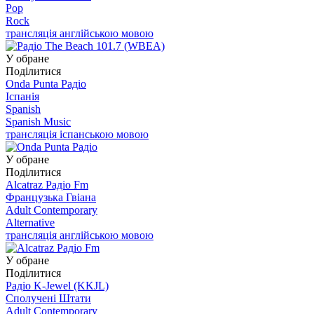
Pop
Rock
трансляція англійською мовою
У обране
Поділитися
Onda Punta Радіо
Іспанія
Spanish
Spanish Music
трансляція іспанською мовою
У обране
Поділитися
Alcatraz Радіо Fm
Французька Гвіана
Adult Contemporary
Alternative
трансляція англійською мовою
У обране
Поділитися
Радіо K-Jewel (KKJL)
Сполучені Штати
Adult Contemporary