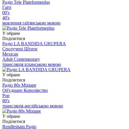
Радіо Tele Plateformeplus
Гаїті
00's
40's
мовлення гаїтянською мовою
У обране
Поділитися
Радіо LA BANDIDA GRUPERA
Сполучені Штати
Mexican
Adult Contemporary
трансляція іспанською мовою
У обране
Поділитися
Радіо 80s Mixtape
Об'єднане Королівство
Pop
80's
трансляція англійською мовою
У обране
Поділитися
Rendlesham Радіо