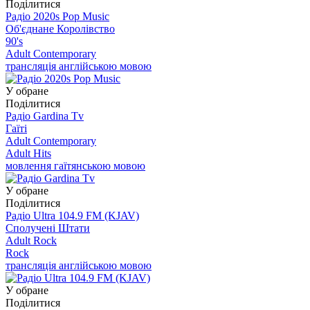
Поділитися
Радіо 2020s Pop Music
Об'єднане Королівство
90's
Adult Contemporary
трансляція англійською мовою
У обране
Поділитися
Радіо Gardina Tv
Гаїті
Adult Contemporary
Adult Hits
мовлення гаїтянською мовою
У обране
Поділитися
Радіо Ultra 104.9 FM (KJAV)
Сполучені Штати
Adult Rock
Rock
трансляція англійською мовою
У обране
Поділитися