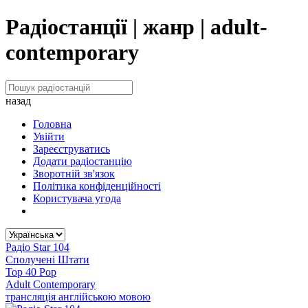
Радіостанції | жанр | adult-
contemporary
назад
Головна
Увійти
Зареєструватись
Додати радіостанцію
Зворотній зв'язок
Політика конфіденційності
Користувача угода
Радіо Star 104
Сполучені Штати
Top 40 Pop
Adult Contemporary
трансляція англійською мовою