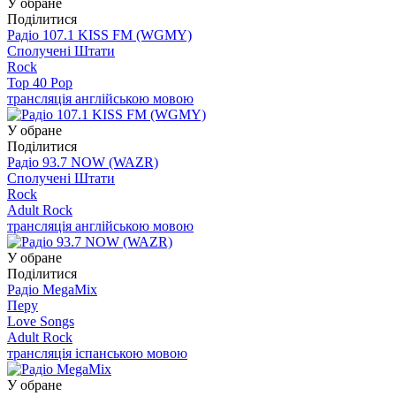
У обране
Поділитися
Радіо 107.1 KISS FM (WGMY)
Сполучені Штати
Rock
Top 40 Pop
трансляція англійською мовою
У обране
Поділитися
Радіо 93.7 NOW (WAZR)
Сполучені Штати
Rock
Adult Rock
трансляція англійською мовою
У обране
Поділитися
Радіо MegaMix
Перу
Love Songs
Adult Rock
трансляція іспанською мовою
У обране