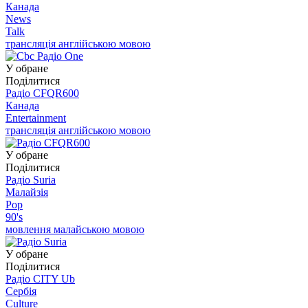
Канада
News
Talk
трансляція англійською мовою
У обране
Поділитися
Радіо CFQR600
Канада
Entertainment
трансляція англійською мовою
У обране
Поділитися
Радіо Suria
Малайзія
Pop
90's
мовлення малайською мовою
У обране
Поділитися
Радіо CITY Ub
Сербія
Culture