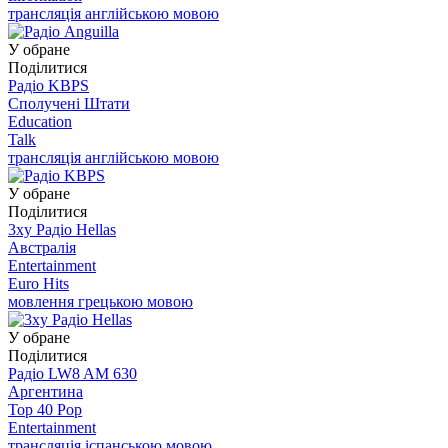
трансляція англійською мовою
У обране
Поділитися
Радіо KBPS
Сполучені Штати
Education
Talk
трансляція англійською мовою
У обране
Поділитися
3xy Радіо Hellas
Австралія
Entertainment
Euro Hits
мовлення грецькою мовою
У обране
Поділитися
Радіо LW8 AM 630
Аргентина
Top 40 Pop
Entertainment
трансляція іспанською мовою