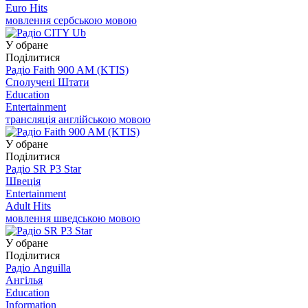
Euro Hits
мовлення сербською мовою
У обране
Поділитися
Радіо Faith 900 AM (KTIS)
Сполучені Штати
Education
Entertainment
трансляція англійською мовою
У обране
Поділитися
Радіо SR P3 Star
Швеція
Entertainment
Adult Hits
мовлення шведською мовою
У обране
Поділитися
Радіо Anguilla
Ангілья
Education
Information