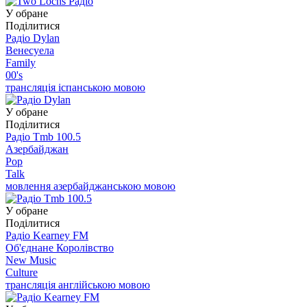
У обране
Поділитися
Радіо Dylan
Венесуела
Family
00's
трансляція іспанською мовою
У обране
Поділитися
Радіо Tmb 100.5
Азербайджан
Pop
Talk
мовлення азербайджанською мовою
У обране
Поділитися
Радіо Kearney FM
Об'єднане Королівство
New Music
Culture
трансляція англійською мовою