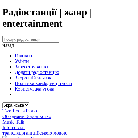
Радіостанції | жанр |
entertainment
назад
Головна
Увійти
Зареєструватись
Додати радіостанцію
Зворотній зв'язок
Політика конфіденційності
Користувача угода
Two Lochs Радіо
Об'єднане Королівство
Music Talk
Infomercial
трансляція англійською мовою