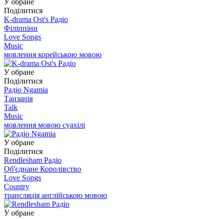
У обране
Поділитися
K-drama Ost's Радіо
Філіппіни
Love Songs
Music
мовлення корейською мовою
У обране
Поділитися
Радіо Ngamia
Танзанія
Talk
Music
мовлення мовою суахілі
У обране
Поділитися
Rendlesham Радіо
Об'єднане Королівство
Love Songs
Country
трансляція англійською мовою
У обране