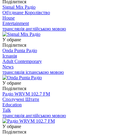
Поділитися
Signal Mix Радіо
Об'єднане Королівство
House
Entertainment
трансляція англійською мовою
У обране
Поділитися
Onda Punta Радіо
Іспанія
Adult Contemporary
News
трансляція іспанською мовою
У обране
Поділитися
Радіо WRVM 102.7 FM
Сполучені Штати
Education
Talk
трансляція англійською мовою
У обране
Поділитися