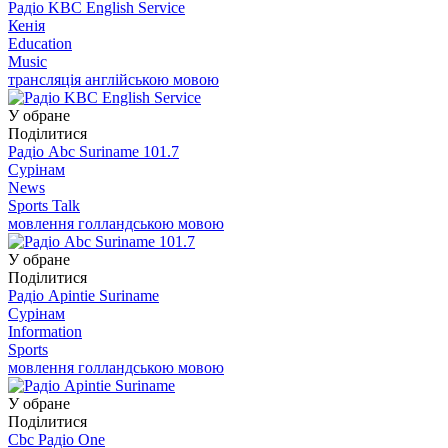
Радіо KBC English Service
Кенія
Education
Music
трансляція англійською мовою
У обране
Поділитися
Радіо Abc Suriname 101.7
Сурінам
News
Sports Talk
мовлення голландською мовою
У обране
Поділитися
Радіо Apintie Suriname
Сурінам
Information
Sports
мовлення голландською мовою
У обране
Поділитися
Cbc Радіо One