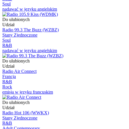
Soul
nadawać w języku angielskim
Do ulubionych
Udział
Radio 99.3 The Buzz (WZBZ)
Stany Zjednoczone
Soul
R&B
nadawać w języku angielskim
Do ulubionych
Udział
Radio Air Connect
Francja
R&B
Rock
emisja w języku francuskim
Do ulubionych
Udział
Radio Hot 106 (WWKX)
Stany Zjednoczone
R&B
Adult Contemporary