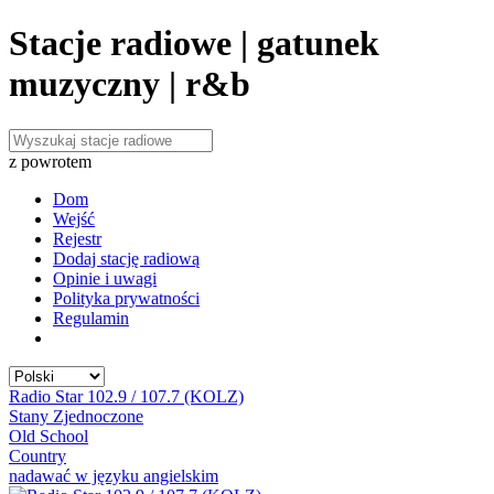
Stacje radiowe | gatunek
muzyczny | r&b
z powrotem
Dom
Wejść
Rejestr
Dodaj stację radiową
Opinie i uwagi
Polityka prywatności
Regulamin
Radio Star 102.9 / 107.7 (KOLZ)
Stany Zjednoczone
Old School
Country
nadawać w języku angielskim